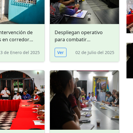
ntervención de
Despliegan operativo
s en corredor
para combatir
Guanipa de La
irregularidades en
23 de Enero del 2025
Ver
02 de Julio del 2025
urbanismos de la GMVV
en Falcón