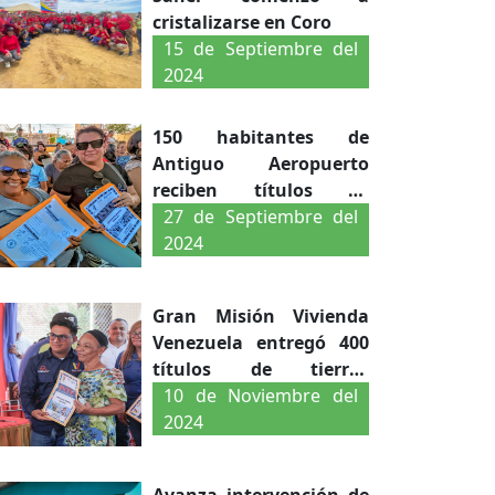
cristalizarse en Coro
15 de Septiembre del
2024
150 habitantes de
Antiguo Aeropuerto
reciben títulos de
propiedad de tierras
27 de Septiembre del
2024
Gran Misión Vivienda
Venezuela entregó 400
títulos de tierras
urbanas en Coro
10 de Noviembre del
2024
Avanza intervención de