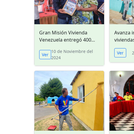
Gran Misión Vivienda
Avanza i
Venezuela entregó 400
vivienda
títulos de tierras urbanas
Monche 
10 de Noviembre del
Ver
en Coro
Vela
Ver
2024