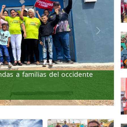
Next
das a familias del occidente