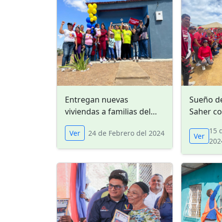
Entregan nuevas
Sueño d
viviendas a familias del
Saher c
occidente de Falcón
cristali
15 
Ver
24 de Febrero del 2024
Ver
202