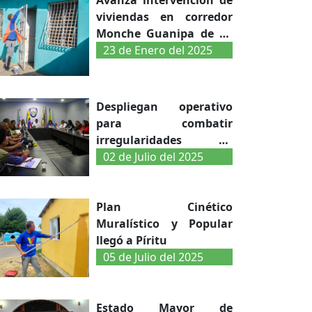
viviendas en corredor
Monche Guanipa de La
Vela
23 de Enero del 2025
Despliegan operativo
para combatir
irregularidades en
urbanismos de la GMVV
02 de Julio del 2025
en Falcón
Plan Cinético
Muralístico y Popular
llegó a Píritu
05 de Julio del 2025
Estado Mayor de