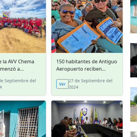
e la AVV Chema
150 habitantes de Antiguo
omenzó a
Aeropuerto reciben
zarse en Coro
títulos de propiedad de
de Septiembre del
27 de Septiembre del
tierras
Ver
4
2024