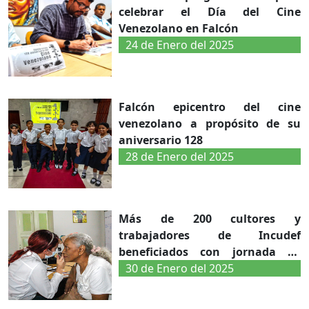
celebrar el Día del Cine
Venezolano en Falcón
24 de Enero del 2025
Falcón epicentro del cine
venezolano a propósito de su
aniversario 128
28 de Enero del 2025
Más de 200 cultores y
trabajadores de Incudef
beneficiados con jornada de
salud integral
30 de Enero del 2025