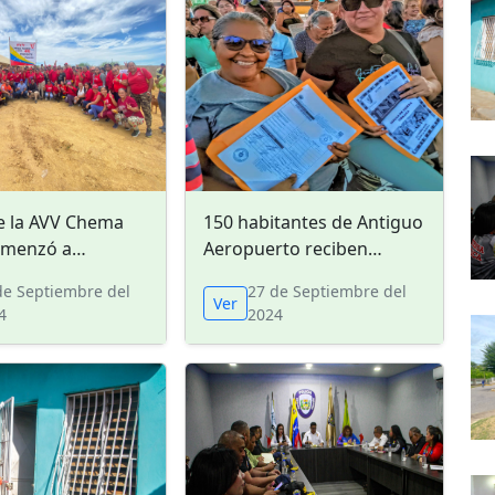
e la AVV Chema
150 habitantes de Antiguo
omenzó a
Aeropuerto reciben
zarse en Coro
títulos de propiedad de
de Septiembre del
27 de Septiembre del
tierras
Ver
4
2024