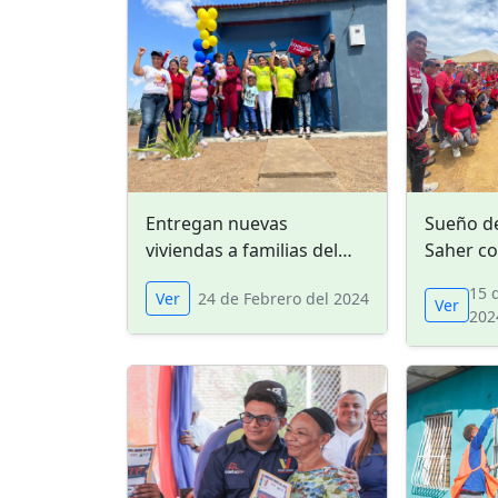
Entregan nuevas
Sueño d
viviendas a familias del
Saher c
occidente de Falcón
cristali
15 
Ver
24 de Febrero del 2024
Ver
202