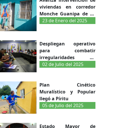
viviendas en corredor
Monche Guanipa de La
Vela
23 de Enero del 2025
Despliegan operativo
para combatir
irregularidades en
urbanismos de la GMVV
02 de Julio del 2025
en Falcón
Plan Cinético
Muralístico y Popular
llegó a Píritu
05 de Julio del 2025
Estado Mayor de