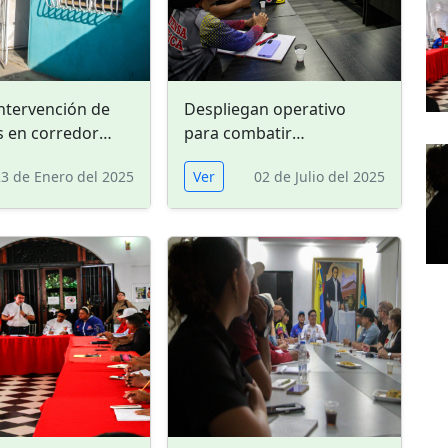
ntervención de
Despliegan operativo
s en corredor
para combatir
Guanipa de La
irregularidades en
23 de Enero del 2025
Ver
02 de Julio del 2025
urbanismos de la GMVV
en Falcón