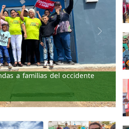
Next
das a familias del occidente