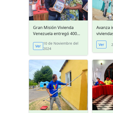
Gran Misión Vivienda
Avanza i
Venezuela entregó 400
vivienda
títulos de tierras urbanas
Monche 
10 de Noviembre del
Ver
en Coro
Vela
Ver
2024