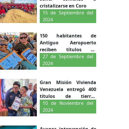
cristalizarse en Coro
15 de Septiembre del
2024
150 habitantes de
Antiguo Aeropuerto
reciben títulos de
propiedad de tierras
27 de Septiembre del
2024
Gran Misión Vivienda
Venezuela entregó 400
títulos de tierras
urbanas en Coro
10 de Noviembre del
2024
Avanza intervención de